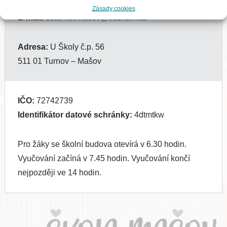
Telefon:
+420 481 321 113
Zásady cookies
E-mail:
zsturnovmasov@seznam.cz
Adresa:
U Školy č.p. 56
511 01 Turnov – Mašov
IČO:
72742739
Identifikátor datové schránky:
4dtmtkw
Pro žáky se školní budova otevírá v 6.30 hodin.
Vyučování začíná v 7.45 hodin. Vyučování končí
nejpozději ve 14 hodin.