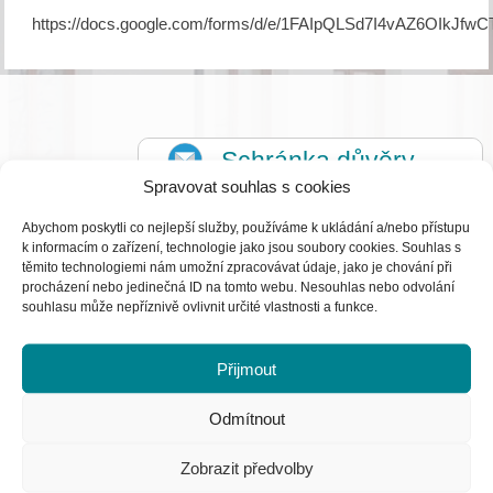
https://docs.google.com/forms/d/e/1FAIpQLSd7I4vAZ6OIk
Schránka důvěry →
Spravovat souhlas s cookies
Abychom poskytli co nejlepší služby, používáme k ukládání a/nebo přístupu
k informacím o zařízení, technologie jako jsou soubory cookies. Souhlas s
Jsme škola s 1. stupněm ZŠ na okraji města Turnova.
těmito technologiemi nám umožní zpracovávat údaje, jako je chování při
procházení nebo jedinečná ID na tomto webu. Nesouhlas nebo odvolání
Nabízíme klidné, rodinné prostředí pro žáky 1.až 5.
souhlasu může nepříznivě ovlivnit určité vlastnosti a funkce.
ročníku. Budova školy je po celkové rekonstrukci s
kompletním vybavením, školním hřištěm, jídelnou a
Přijmout
dostupnou tělocvičnou.
Odmítnout
Zobrazit předvolby
Ředitelka:
Mgr. Denisa Štelzigová