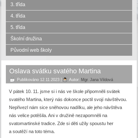
3. třída
4. třída
5. třída
Školní družina
Původní web školy
Oslava svátku svatého Martina
Publikováno
12.11.2023
|
Autor:
Mgr. Jana Vildová
V pátek 10. 11. jsme si i nás ve škole připomněli svátek
svatého Martina, který nás dokonce poctil svojí návštěvou.
Nepřivezl nám sice sněhovou nadílku, ale jeho návštěva
nás velice potěšila. Ani v družině nezapomněli na
svatomartinské tradice. Zde si děti užily spoustu her
a soutěží na toto téma.