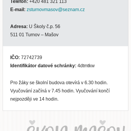
Telefon:
+420 481 321 113
E-mail:
zsturnovmasov@seznam.cz
Adresa:
U Školy č.p. 56
511 01 Turnov – Mašov
IČO:
72742739
Identifikátor datové schránky:
4dtmtkw
Pro žáky se školní budova otevírá v 6.30 hodin.
Vyučování začíná v 7.45 hodin. Vyučování končí
nejpozději ve 14 hodin.