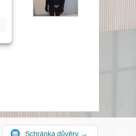
Schránka důvěry →