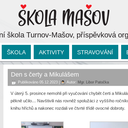
ní škola Turnov-Mašov, příspěvková or
ŠKOLA
AKTIVITY
STRAVOVÁNÍ
Den s čerty a Mikulášem
Publikováno
05.12.2023
|
Autor:
Mgr. Libor Patočka
V úterý 5. prosince nemohli při vyučování chybět čerti a Mikuláš
pěkně učilo… Navštivili nás rovněž spolužáci z vyššího ročníku
knihu hříchů a nakonec rozdali ve čtvrté třídě ovocné dobroty.