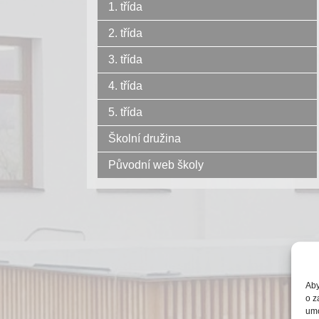
1. třída
2. třída
3. třída
4. třída
5. třída
Školní družina
Původní web školy
Aby
o z
umo