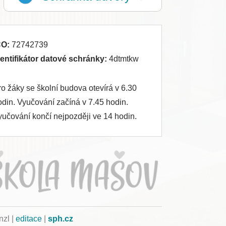
ČO:
72742739
dentifikátor datové schránky:
4dtmtkw
ro žáky se školní budova otevírá v 6.30
odin. Vyučování začíná v 7.45 hodin.
yučování končí nejpozději ve 14 hodin.
nzl |
editace
|
sph.cz