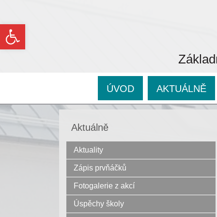
Open toolbar
Základ
ÚVOD
AKTUÁLNĚ
Aktuálně
Aktuality
Zápis prvňáčků
Fotogalerie z akcí
Úspěchy školy