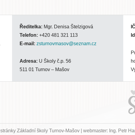
Ředitelka:
Mgr. Denisa Štelzigová
I
Telefon:
+420 481 321 113
I
a
E-mail:
zsturnovmasov@seznam.cz
P
Adresa:
U Školy č.p. 56
h
511 01 Turnov – Mašov
V
é stránky Základní školy Turnov-Mašov | webmaster: Ing. Petr Ha