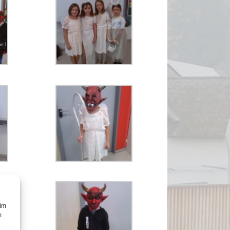
cím
m