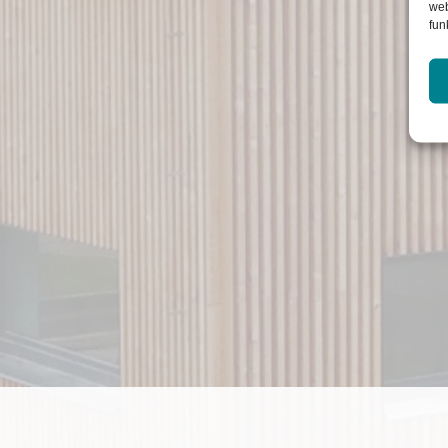
web
fun